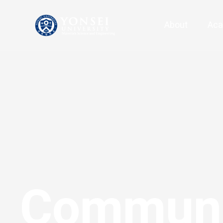
메
뉴
logo
About
Aca
Communi