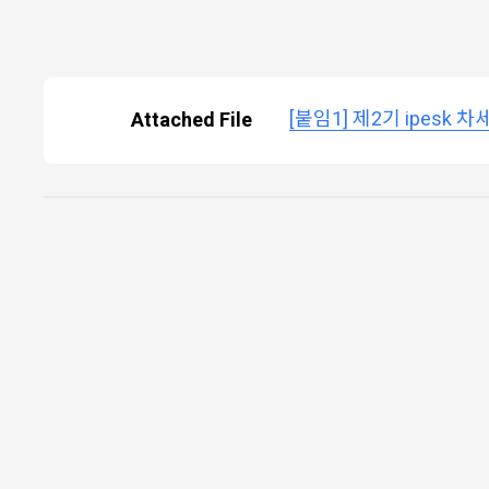
[붙임1] 제2기 ipesk
Attached File